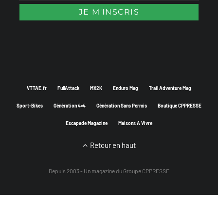
VTTAE.fr
FullAttack
MX2K
Enduro Mag
Trail Adventure Mag
Sport-Bikes
Génération 4×4
Génération Sans Permis
Boutique CPPRESSE
Escapade Magazine
Maisons A Vivre
Retour en haut
Depuis 2003 - Un magazine du
Groupe CPPRESSE