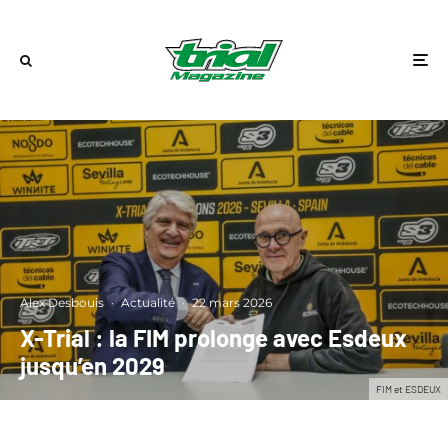
Alex Desbouis
·
Actualité
·
22 mars 2026
X-Trial : la FIM prolonge avec Esdeux
jusqu’en 2029
FIM et ESDEUX