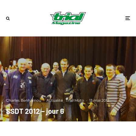
Charles Benhamou
·
Actualité
Trial Moto
·
13 mai 2012
SSDT 2012 – jour 6