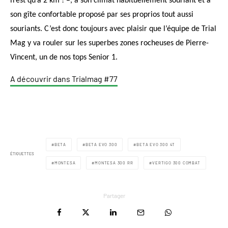
n’est
qu’à 2 km ! –, à son climat habituellement souriant et à
son gîte confortable proposé par ses proprios tout aussi
souriants. C’est donc toujours avec plaisir que l’équipe
de Trial
Mag y va rouler sur les superbes zones
rocheuses de Pierre-
Vincent, un de nos tops Senior 1.
A découvrir dans Trialmag #77
BETA
BETA EVO 300
BETA EVO 300 4T
ÉTIQUETTES
MONTESA
MONTESA 300 RR
VERTIGO 300 COMBAT
Partager