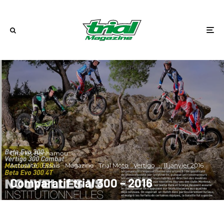
Charles Benhamou
·
Actualité
Essais
Magazine
Trial Moto
Vertigo
·
11 janvier 2016
Comparatif trial 300 – 2016