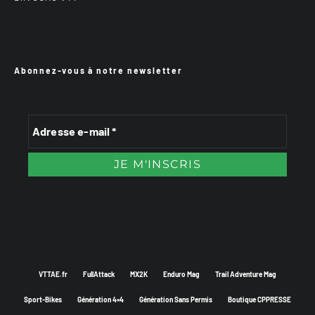
Abonnez-vous à notre newsletter
VTTAE.fr
FullAttack
MX2K
Enduro Mag
Trail Adventure Mag
Sport-Bikes
Génération 4×4
Génération Sans Permis
Boutique CPPRESSE