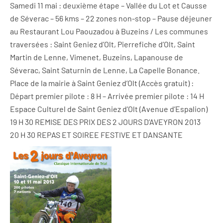
Samedi 11 mai : deuxième étape – Vallée du Lot et Causse
de Séverac – 56 kms – 22 zones non-stop – Pause déjeuner
au Restaurant Lou Paouzadou à Buzeins / Les communes
traversées : Saint Geniez d’Olt, Pierrefiche d’Olt, Saint
Martin de Lenne, Vimenet, Buzeins, Lapanouse de
Séverac, Saint Saturnin de Lenne, La Capelle Bonance.
Place de la mairie à Saint Geniez d’Olt (Accès gratuit) :
Départ premier pilote : 8 H – Arrivée premier pilote : 14 H
Espace Culturel de Saint Geniez d’Olt (Avenue d’Espalion)
19 H 30 REMISE DES PRIX DES 2 JOURS D’AVEYRON 2013
20 H 30 REPAS ET SOIREE FESTIVE ET DANSANTE