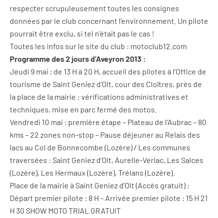
respecter scrupuleusement toutes les consignes
données par le club concernant l’environnement. Un pilote
pourrait être exclu, si tel n’était pas le cas !
Toutes les infos sur le site du club : motoclub12.com
Programme des 2 jours d’Aveyron 2013 :
Jeudi 9 mai : de 13 H à 20 H, accueil des pilotes à l’Office de
tourisme de Saint Geniez d’Olt, cour des Cloîtres, près de
la place de la mairie : vérifications administratives et
techniques, mise en parc fermé des motos.
Vendredi 10 mai : première étape – Plateau de l’Aubrac – 80
kms – 22 zones non-stop – Pause déjeuner au Relais des
lacs au Col de Bonnecombe (Lozère) / Les communes
traversées : Saint Geniez d’Olt, Aurelle-Verlac, Les Salces
(Lozère), Les Hermaux (Lozère), Trélans (Lozère).
Place de la mairie à Saint Geniez d’Olt (Accès gratuit) :
Départ premier pilote : 8 H – Arrivée premier pilote : 15 H 21
H 30 SHOW MOTO TRIAL GRATUIT