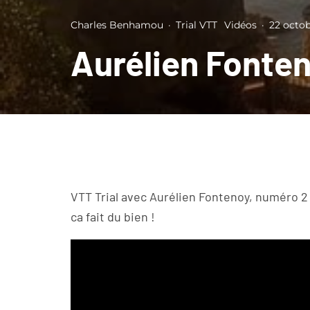
Charles Benhamou
·
Trial VTT
Vidéos
·
22 octob
Aurélien Fonten
VTT Trial avec Aurélien Fontenoy, numéro 2 
ca fait du bien !