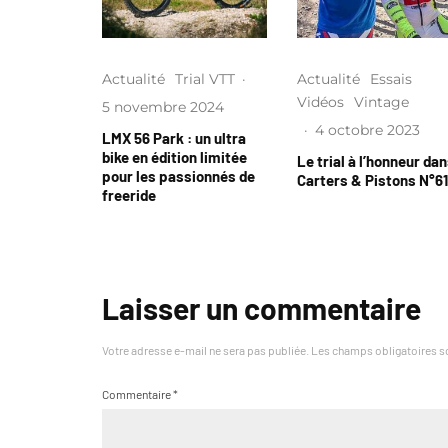
Actualité
Trial VTT
·
Actualité
Essais
Vidéos
Vintage
5 novembre 2024
·
4 octobre 2023
LMX 56 Park : un ultra
bike en édition limitée
Le trial à l’honneur da
pour les passionnés de
Carters & Pistons N°61
freeride
Laisser un commentaire
Votre adresse e-mail ne sera pas publiée.
Les champs obligatoires s
Commentaire
*