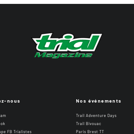
ez-nous
Nos événements
ram
Trail Adventure Days
ook
Trail Bivouac
upe FB Trialistes
Paris Brest TT