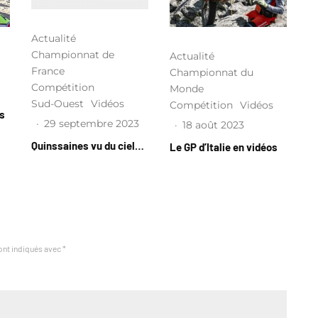
Actualité
Championnat de
Actualité
France
Championnat du
Compétition
Monde
Sud-Ouest
Vidéos
Compétition
Vidéos
ns
·
29 septembre 2023
·
18 août 2023
Quinssaines vu du ciel…
Le GP d’Italie en vidéos
ont indiqués avec
*