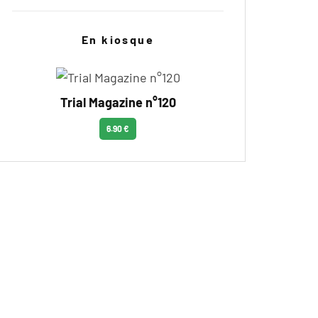
En kiosque
Trial Magazine n°120
6.90 €