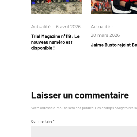
Actualité
·
6 avril 2026
Actualité
·
20 mars 2026
Trial Magazine n°119 : Le
nouveau numéro est
Jaime Busto rejoint B
disponible !
Laisser un commentaire
Votre adresse e-mail ne sera pas publiée.
Les champs obligatoires s
Commentaire
*