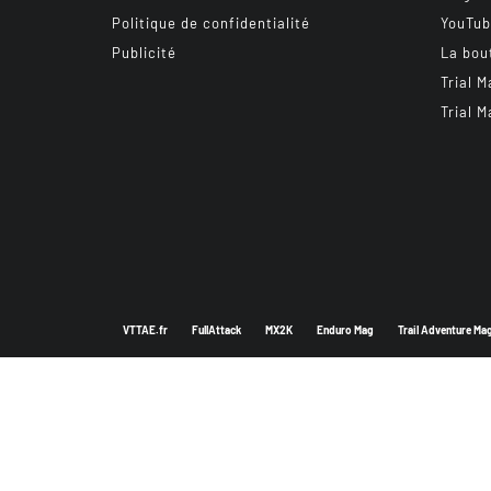
Politique de confidentialité
YouTu
Publicité
La bou
Trial M
Trial M
VTTAE.fr
FullAttack
MX2K
Enduro Mag
Trail Adventure Ma