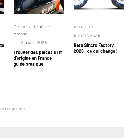
Communiqué de
Actualité
·
presse
6 mars 2026
·
12 mars 2026
eta
Beta Sincro Factory
2026 : ce qui change !
Trouver des pièces KTM
d’origine en France :
guide pratique
ont indiqués avec
*