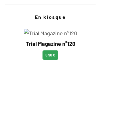
En kiosque
Trial Magazine n°120
6.90 €