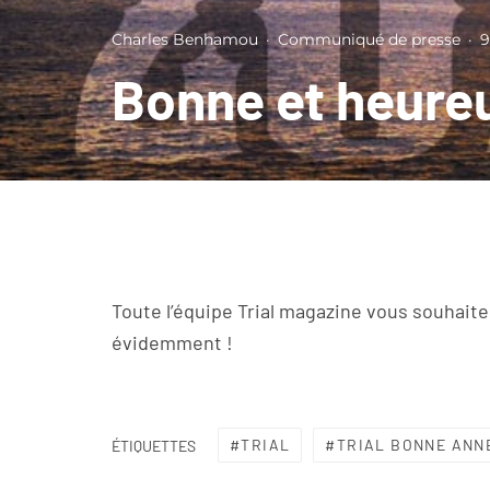
Charles Benhamou
·
Communiqué de presse
·
9
Bonne et heure
Toute l’équipe Trial magazine vous souhaite
évidemment !
TRIAL
TRIAL BONNE ANN
ÉTIQUETTES