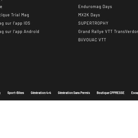
be
Enduromag Days
tique Trial Mag
MX2K Days
ag sur l’app IOS
SUPERTROPHY
ag sur l’app Android
Grand Rallye VTT TransVerdo
BiiVOUAC VTT
g
Sport-Bikes
Génération 4×4
Génération Sans Permis
Boutique CPPRESSE
Esca
Depuis 2003 - Un magazine du
Groupe CPPRESSE