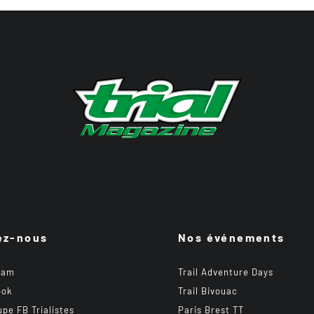
ez-nous
Nos événements
ram
Trail Adventure Days
ook
Trail Bivouac
upe FB Trialistes
Paris Brest TT