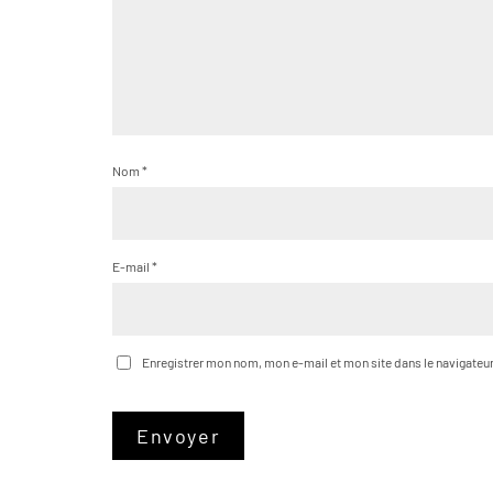
Nom
*
E-mail
*
Enregistrer mon nom, mon e-mail et mon site dans le navigate