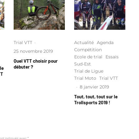
Trial VTT
·
Actualité
Agenda
Compétition
25 novembre 2019
Ecole de trial
Essais
Quel VTT choisir pour
Sud-Est
débuter ?
le
Trial de Ligue
TT
Trial Moto
Trial VTT
·
8 janvier 2019
Tout, tout, tout sur le
Trollsports 2019 !
ont indiqués avec
*