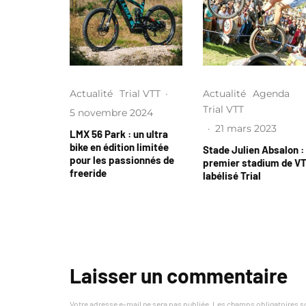
Actualité
Trial VTT
·
Actualité
Agenda
Trial VTT
5 novembre 2024
·
21 mars 2023
LMX 56 Park : un ultra
bike en édition limitée
Stade Julien Absalon : 
pour les passionnés de
premier stadium de V
freeride
labélisé Trial
Laisser un commentaire
Votre adresse e-mail ne sera pas publiée.
Les champs obligatoires s