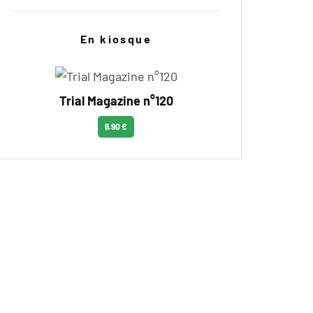
En kiosque
Trial Magazine n°120
6.90 €