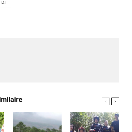
RIAL
imilaire