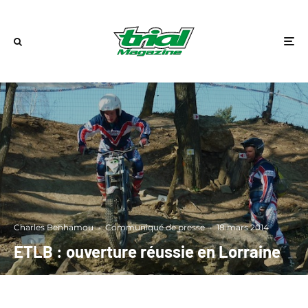
Charles Benhamou
·
Communiqué de presse
·
18 mars 2014
ETLB : ouverture réussie en Lorraine