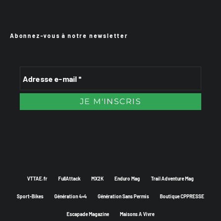
Abonnez-vous à notre newsletter
VTTAE.fr
FullAttack
MX2K
Enduro Mag
Trail Adventure Mag
Sport-Bikes
Génération 4×4
Génération Sans Permis
Boutique CPPRESSE
Escapade Magazine
Maisons A Vivre