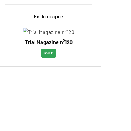
En kiosque
Trial Magazine n°120
6.90 €