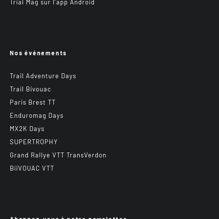
Trial Mag sur l’app Android
Nos événements
Trail Adventure Days
Trail Bivouac
Paris Brest TT
Enduromag Days
MX2K Days
SUPERTROPHY
Grand Rallye VTT TransVerdon
BiiVOUAC VTT
Abonnez-vous à notre newsletter