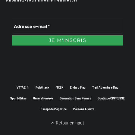
VTTAE.fr
FullAttack
MX2K
Enduro Mag
Trail Adventure Mag
Sport-Bikes
Génération 4×4
Génération Sans Permis
Boutique CPPRESSE
Escapade Magazine
Maisons A Vivre
Retour en haut