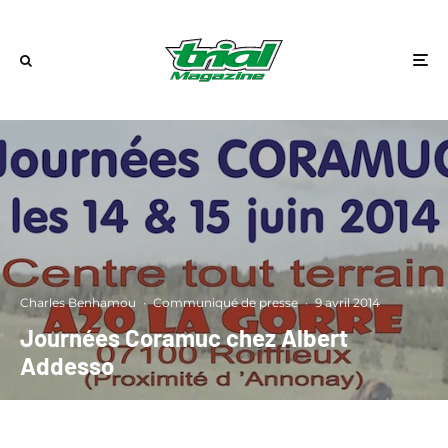
Charles Benhamou
·
Communiqué de presse
·
9 avril 2014
Journées Coramuc chez Albert
Addesso