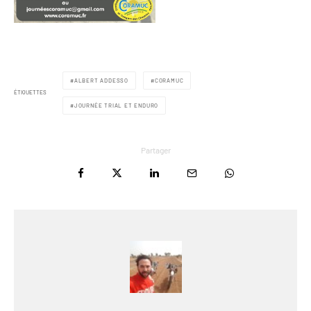
ALBERT ADDESSO
CORAMUC
ÉTIQUETTES
JOURNÉE TRIAL ET ENDURO
Partager