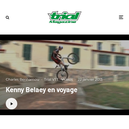
Charles Benhamou
·
Trial VTT
Vidéos
·
22 janvier 2013
Kenny Belaey en voyage