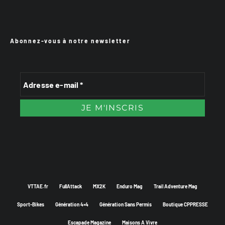
Abonnez-vous à notre newsletter
VTTAE.fr
FullAttack
MX2K
Enduro Mag
Trail Adventure Mag
Sport-Bikes
Génération 4×4
Génération Sans Permis
Boutique CPPRESSE
Escapade Magazine
Maisons A Vivre