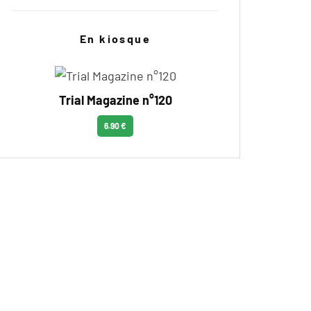
En kiosque
Trial Magazine n°120
6.90 €