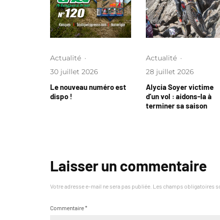
Actualité
·
Actualité
·
30 juillet 2026
28 juillet 2026
Le nouveau numéro est
Alycia Soyer victime
dispo !
d’un vol : aidons-la à
terminer sa saison
Laisser un commentaire
Votre adresse e-mail ne sera pas publiée.
Les champs obligatoires s
Commentaire
*