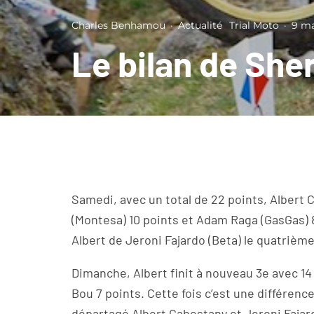
Charles Benhamou
·
Actualité
Trial Moto
·
9 ma
Le bilan de She
Samedi, avec un total de 22 points, Albert 
(Montesa) 10 points et Adam Raga (GasGas) 8
Albert de Jeroni Fajardo (Beta) le quatrième
Dimanche, Albert finit à nouveau 3e avec 14 
Bou 7 points. Cette fois c’est une différen
départagé Albert Cabestany et Jeroni Fajar