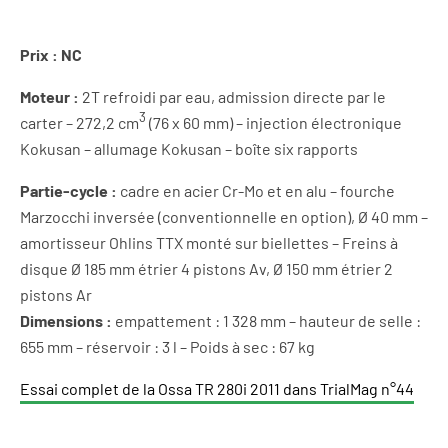
Prix : NC
Moteur :
2T refroidi par eau, admission directe par le
3
carter – 272,2 cm
(76 x 60 mm) – injection électronique
Kokusan – allumage Kokusan – boîte six rapports
Partie-cycle :
cadre en acier Cr-Mo et en alu – fourche
Marzocchi inversée (conventionnelle en option), Ø 40 mm –
amortisseur Ohlins TTX monté sur biellettes – Freins à
disque Ø 185 mm étrier 4 pistons Av, Ø 150 mm étrier 2
pistons Ar
Dimensions :
empattement : 1 328 mm – hauteur de selle :
655 mm – réservoir : 3 l – Poids à sec : 67 kg
Essai complet de la Ossa TR 280i 2011 dans TrialMag n°44