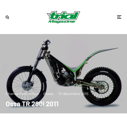
Charles Benhamou
·
Essais
·
10 décembre 2015
Ossa TR 280i 2011