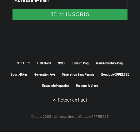
VTTAE.fr
FullAttack
MX2K
Enduro Mag
Trail Adventure Mag
Sport-Bikes
Génération 4×4
Génération Sans Permis
Boutique CPPRESSE
Escapade Magazine
Maisons A Vivre
Retour en haut
Depuis 2003 - Un magazine du
Groupe CPPRESSE