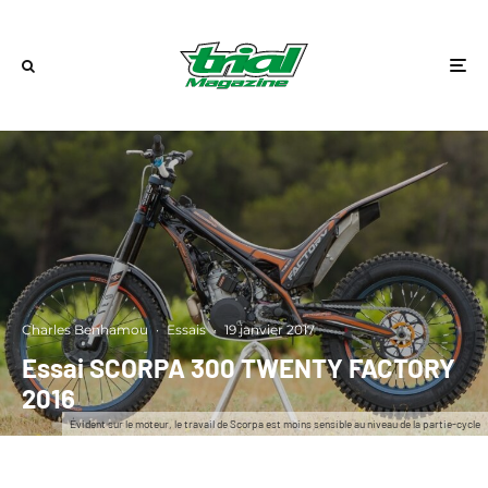
Charles Benhamou
·
Essais
·
19 janvier 2017
Essai SCORPA 300 TWENTY FACTORY
2016
Évident sur le moteur, le travail de Scorpa est moins sensible au niveau de la partie-cycle