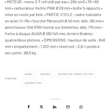
• MOTEUR : mono 2-T refroidi par eau • 294 cm3 • 79 × 60
mm • carburateur Keihin PWK Ø 28 mm • boîte 5 rapports •
mise en route par kick. • PARTIE-CYCLE : cadre tubulaire
en acier Cr-Mo • fourche Marzocchi Ø 40 mm, déb. 165 mm •
amortisseur Ollé R16V monté sur biellettes, déb. 175 mm •
freins à disque AV/AR Ø 185/145 mm, étriers Braktec
quatre/deux pistons. • DIMENSIONS : hauteur de selle : 646
mm • empattement : 1 322 mm • réservoir : 2,6 l • poids à
sec usine : 68,5 kg.
ESSAI
SCORPA
SCORPA 300 TWENTY FACTORY
ÉTIQUETTES
SCORPA TRIAL
Partager