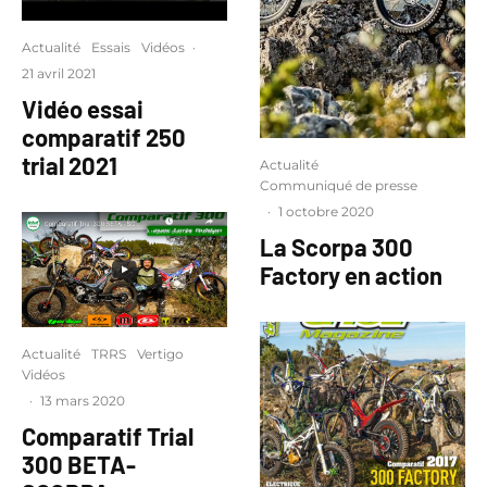
Actualité
Essais
Vidéos
·
21 avril 2021
Vidéo essai
comparatif 250
trial 2021
Actualité
Communiqué de presse
·
1 octobre 2020
La Scorpa 300
Factory en action
Actualité
TRRS
Vertigo
Vidéos
·
13 mars 2020
Comparatif Trial
300 BETA-