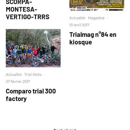
SCORPA-
MONTESA-
VERTIGO-TRRS
Actualité
Magazine
·
10 avril 2017
Trialmag n°84 en
kiosque
Actualité
Trial Moto
·
27 février 2017
Comparo trial 300
factory