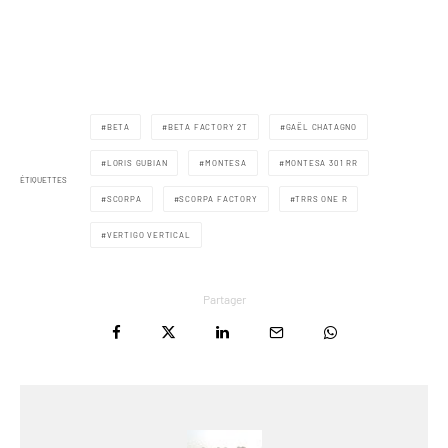
BETA
BETA FACTORY 2T
GAËL CHATAGNO
LORIS GUBIAN
MONTESA
MONTESA 301 RR
ÉTIQUETTES
SCORPA
SCORPA FACTORY
TRRS ONE R
VERTIGO VERTICAL
Partager