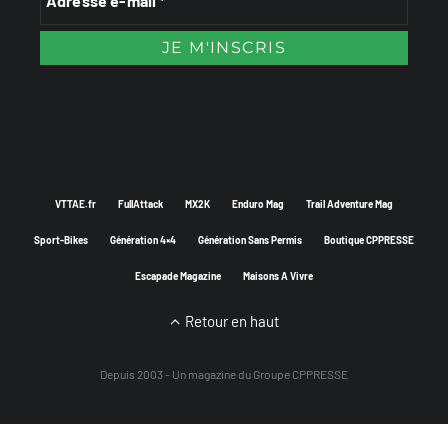
VTTAE.fr
FullAttack
MX2K
Enduro Mag
Trail Adventure Mag
Sport-Bikes
Génération 4×4
Génération Sans Permis
Boutique CPPRESSE
Escapade Magazine
Maisons A Vivre
Retour en haut
Depuis 2003 - Un magazine du
Groupe CPPRESSE