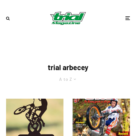
trial arbecey
A to Z