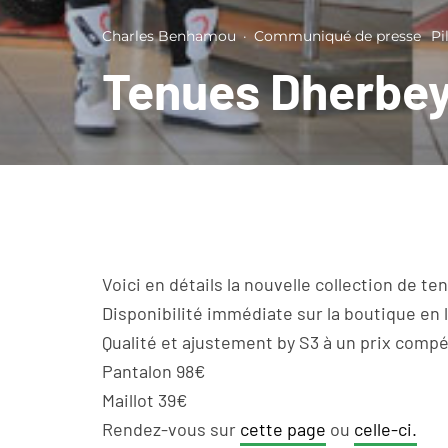
Charles Benhamou
·
Communiqué de presse
Pi
Tenues Dherbey
Voici en détails la nouvelle collection de t
Disponibilité immédiate sur la boutique en 
Qualité et ajustement by S3 à un prix compét
Pantalon 98€
Maillot 39€
Rendez-vous sur
cette page
ou
celle-ci.