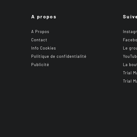
A propos
Suiv
A Propos
Instag
Contact
Faceb
Info Cookies
Le gro
Politique de confidentialité
YouTu
Publicité
La bou
Trial M
Trial M