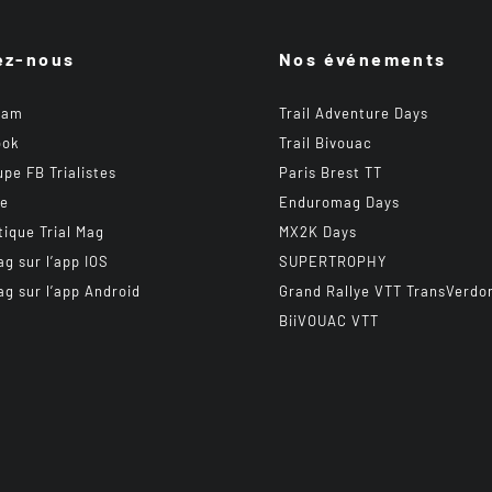
ez-nous
Nos événements
ram
Trail Adventure Days
ook
Trail Bivouac
upe FB Trialistes
Paris Brest TT
be
Enduromag Days
tique Trial Mag
MX2K Days
ag sur l’app IOS
SUPERTROPHY
ag sur l’app Android
Grand Rallye VTT TransVerdo
BiiVOUAC VTT