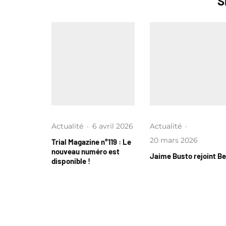
S
Actualité
·
6 avril 2026
Actualité
·
20 mars 2026
Trial Magazine n°119 : Le
nouveau numéro est
Jaime Busto rejoint B
disponible !