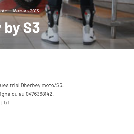
lote
·
18 mars 2013
 by S3
enues trial Dherbey moto/S3.
ligne ou au 0476368142.
itif