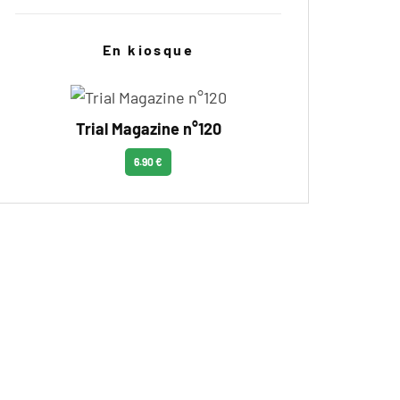
En kiosque
Trial Magazine n°120
6.90 €