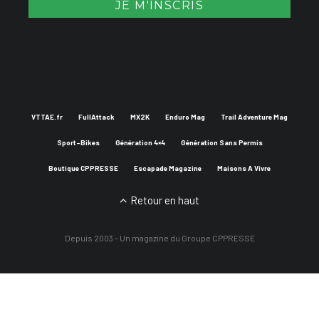
VTTAE.fr
FullAttack
MX2K
Enduro Mag
Trail Adventure Mag
Sport-Bikes
Génération 4×4
Génération Sans Permis
Boutique CPPRESSE
Escapade Magazine
Maisons A Vivre
Retour en haut
Depuis 2003 - Un magazine du
Groupe CPPRESSE