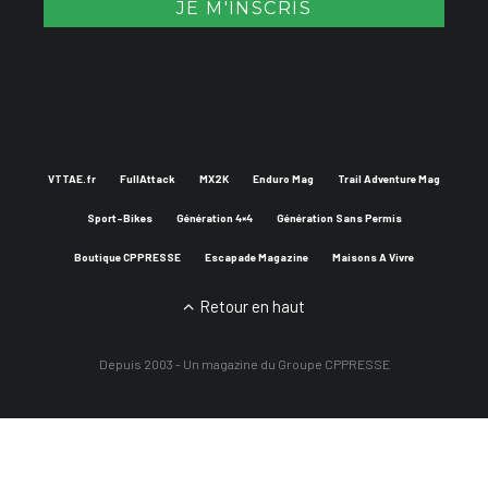
VTTAE.fr
FullAttack
MX2K
Enduro Mag
Trail Adventure Mag
Sport-Bikes
Génération 4×4
Génération Sans Permis
Boutique CPPRESSE
Escapade Magazine
Maisons A Vivre
Retour en haut
Depuis 2003 - Un magazine du
Groupe CPPRESSE