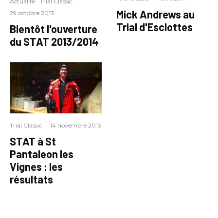
Actualité
Trial Classic
·
Mick Andrews au
29 octobre 2013
Trial d'Esclottes
Bientôt l'ouverture
du STAT 2013/2014
Trial Classic
·
14 novembre 2013
STAT à St
Pantaleon les
Vignes : les
résultats