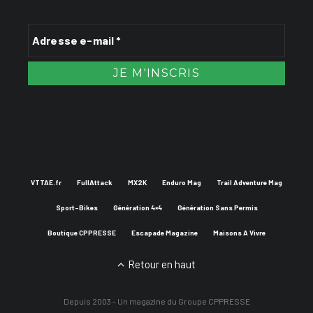
VTTAE.fr
FullAttack
MX2K
Enduro Mag
Trail Adventure Mag
Sport-Bikes
Génération 4×4
Génération Sans Permis
Boutique CPPRESSE
Escapade Magazine
Maisons A Vivre
Retour en haut
Depuis 2003 - Un magazine du
Groupe CPPRESSE