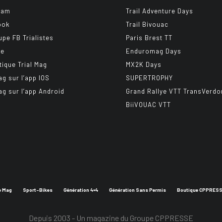
ram
Trail Adventure Days
ook
Trail Bivouac
upe FB Trialistes
Paris Brest TT
be
Enduromag Days
tique Trial Mag
MX2K Days
ag sur l’app IOS
SUPERTROPHY
ag sur l’app Android
Grand Rallye VTT TransVerdo
BiiVOUAC VTT
e Mag
Sport-Bikes
Génération 4×4
Génération Sans Permis
Boutique CPPRES
Depuis 2003 - Un magazine du
Groupe CPPRESSE