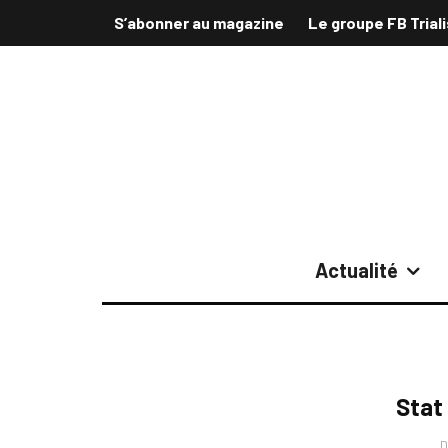
S’abonner au magazine
Le groupe FB Trial
Actualité
Stat
D