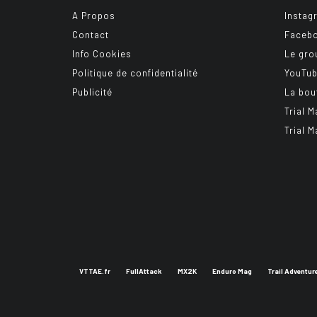
A Propos
Instag
Contact
Faceb
Info Cookies
Le gro
Politique de confidentialité
YouTu
Publicité
La bou
Trial M
Trial M
VTTAE.fr
FullAttack
MX2K
Enduro Mag
Trail Adventur