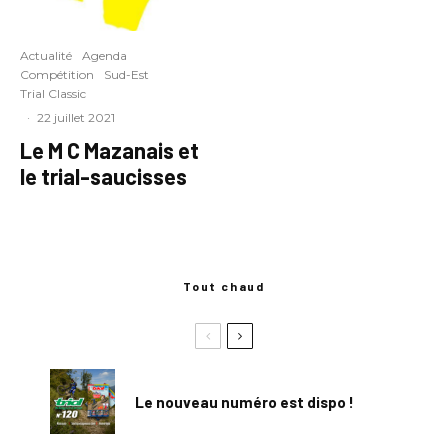
Actualité
Agenda
Compétition
Sud-Est
Trial Classic
·
22 juillet 2021
Le M C Mazanais et
le trial-saucisses
Tout chaud
Le nouveau numéro est dispo !