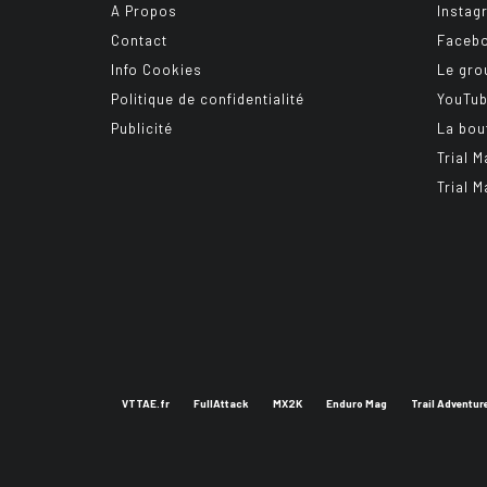
A Propos
Instag
Contact
Faceb
Info Cookies
Le gro
Politique de confidentialité
YouTu
Publicité
La bou
Trial M
Trial M
VTTAE.fr
FullAttack
MX2K
Enduro Mag
Trail Adventur