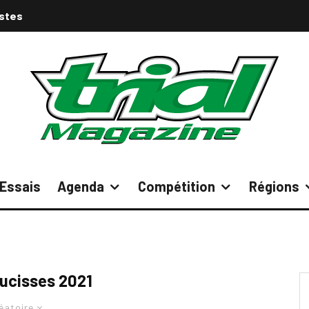
istes
Essais
Agenda
Compétition
Régions
aucisses 2021
éatoire