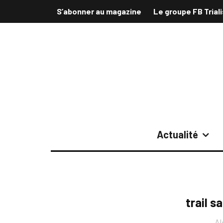
S’abonner au magazine
Le groupe FB Trial
Actualité
trail s
Al