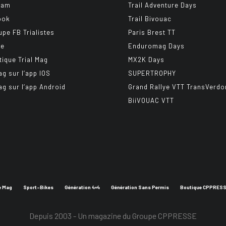
ram
Trail Adventure Days
ook
Trail Bivouac
upe FB Trialistes
Paris Brest TT
be
Enduromag Days
tique Trial Mag
MX2K Days
ag sur l’app IOS
SUPERTROPHY
ag sur l’app Android
Grand Rallye VTT TransVerdo
BiiVOUAC VTT
e Mag
Sport-Bikes
Génération 4×4
Génération Sans Permis
Boutique CPPRES
Depuis 2003 - Un magazine du
Groupe CPPRESSE