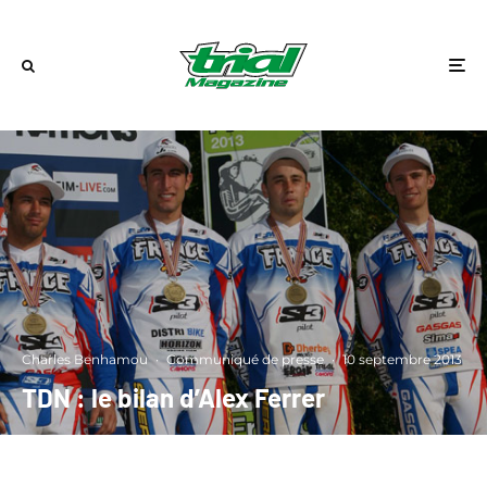
Charles Benhamou
·
Communiqué de presse
·
10 septembre 2013
TDN : le bilan d’Alex Ferrer