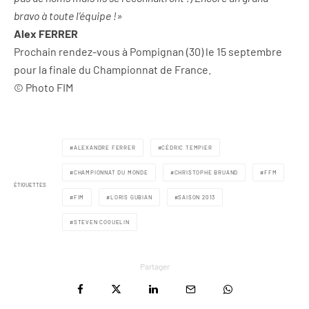
bravo à toute l’équipe !»
Alex FERRER
Prochain rendez-vous à Pompignan (30) le 15 septembre
pour la finale du Championnat de France.
© Photo FIM
ALEXANDRE FERRER
CÉDRIC TEMPIER
CHAMPIONNAT DU MONDE
CHRISTOPHE BRUAND
FFM
ÉTIQUETTES
FIM
LORIS GUBIAN
SAISON 2013
STEVEN COQUELIN
Partager