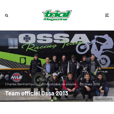
Charles Benhamou
·
Communiqué de presse
·
26 mars 2013
Team officiel Ossa 2013
Team Ossa 2013