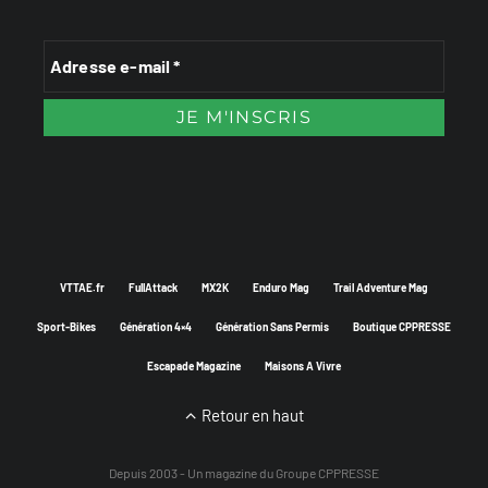
VTTAE.fr
FullAttack
MX2K
Enduro Mag
Trail Adventure Mag
Sport-Bikes
Génération 4×4
Génération Sans Permis
Boutique CPPRESSE
Escapade Magazine
Maisons A Vivre
Retour en haut
Depuis 2003 - Un magazine du
Groupe CPPRESSE