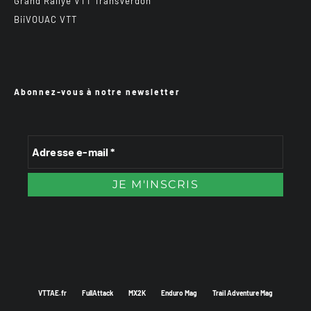
Grand Rallye VTT TransVerdon
BiiVOUAC VTT
Abonnez-vous à notre newsletter
VTTAE.fr
FullAttack
MX2K
Enduro Mag
Trail Adventure Mag