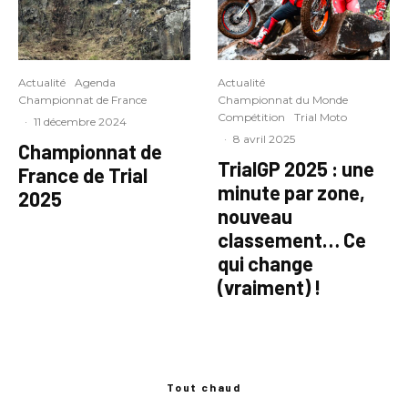
Actualité
Agenda
Actualité
Championnat de France
Championnat du Monde
Compétition
Trial Moto
·
11 décembre 2024
·
8 avril 2025
Championnat de
TrialGP 2025 : une
France de Trial
minute par zone,
2025
nouveau
classement… Ce
qui change
(vraiment) !
Tout chaud