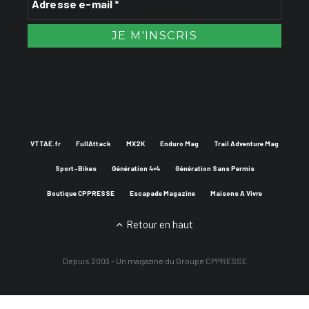
VTTAE.fr
FullAttack
MX2K
Enduro Mag
Trail Adventure Mag
Sport-Bikes
Génération 4×4
Génération Sans Permis
Boutique CPPRESSE
Escapade Magazine
Maisons A Vivre
Retour en haut
Depuis 2003 - Un magazine du
Groupe CPPRESSE