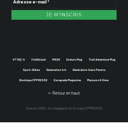
VTTAE.fr
FullAttack
MX2K
Enduro Mag
Trail Adventure Mag
Sport-Bikes
Génération 4×4
Génération Sans Permis
Boutique CPPRESSE
Escapade Magazine
Maisons A Vivre
Retour en haut
Depuis 2003 - Un magazine du
Groupe CPPRESSE