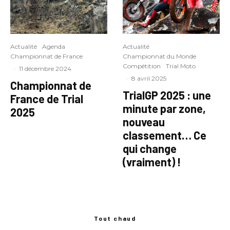
Actualité
Agenda
Actualité
Championnat de France
Championnat du Monde
Compétition
Trial Moto
·
11 décembre 2024
·
8 avril 2025
Championnat de
TrialGP 2025 : une
France de Trial
minute par zone,
2025
nouveau
classement… Ce
qui change
(vraiment) !
Tout chaud