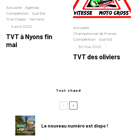
Actualité
Agenda
Compétition
Sud-Est
Trial Classic
Yamaha
·
5 avril 2022
Actualité
Championnat de France
TVT à Nyons fin
Compétition
Sud-Est
mai
·
30 mai 2022
TVT des oliviers
Tout chaud
Le nouveau numéro est dispo !