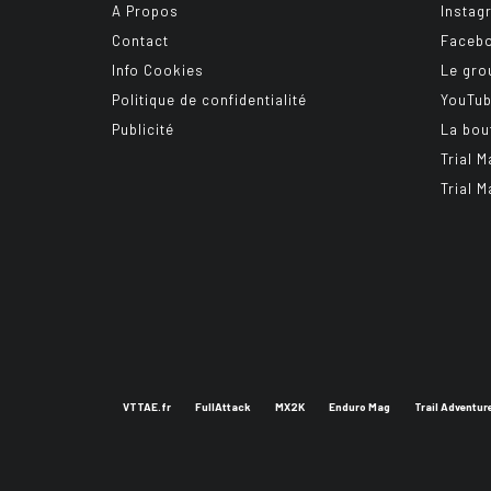
A Propos
Instag
Contact
Faceb
Info Cookies
Le gro
Politique de confidentialité
YouTu
Publicité
La bou
Trial M
Trial M
VTTAE.fr
FullAttack
MX2K
Enduro Mag
Trail Adventur