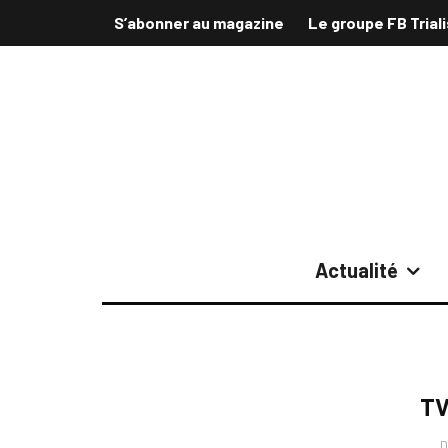
S’abonner au magazine
Le groupe FB Trial
Actualité
TV
D