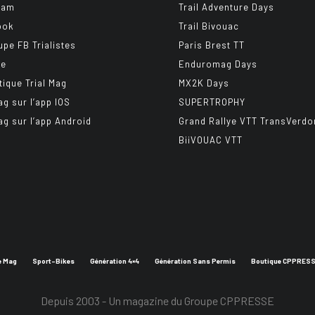
ram
Trail Adventure Days
ook
Trail Bivouac
upe FB Trialistes
Paris Brest TT
be
Enduromag Days
tique Trial Mag
MX2K Days
ag sur l’app IOS
SUPERTROPHY
ag sur l’app Android
Grand Rallye VTT TransVerdo
BiiVOUAC VTT
e Mag
Sport-Bikes
Génération 4×4
Génération Sans Permis
Boutique CPPRES
Depuis 2003 - Un magazine du
Groupe CPPRESSE