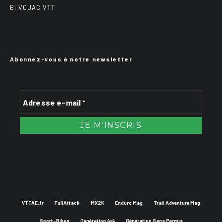
BiiVOUAC VTT
Abonnez-vous à notre newsletter
VTTAE.fr
FullAttack
MX2K
Enduro Mag
Trail Adventure Mag
Sport-Bikes
Génération 4×4
Génération Sans Permis