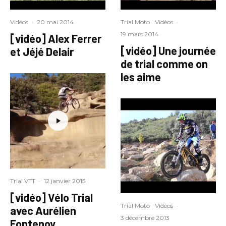
Vidéos
·
20 mai 2014
Trial Moto
Vidéos
·
19 mars 2014
[vidéo] Alex Ferrer
[vidéo] Une journée
et Jéjé Delair
de trial comme on
les aime
Trial VTT
·
12 janvier 2015
[vidéo] Vélo Trial
Trial Moto
Vidéos
·
avec Aurélien
3 décembre 2013
Fontenoy