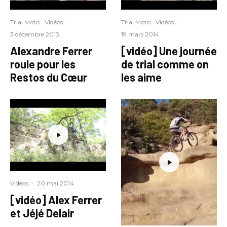
Trial Moto
Vidéos
·
Trial Moto
Vidéos
·
3 décembre 2013
19 mars 2014
‪Alexandre Ferrer
[vidéo] Une journée
roule pour les
de trial comme on
Restos du Cœur
les aime
Vidéos
·
20 mai 2014
[vidéo] Alex Ferrer
et Jéjé Delair