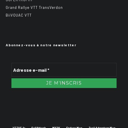
Grand Rallye VTT TransVerdon
BiiVOUAC VTT
Abonnez-vous à notre newsletter
VTTAE.fr
FullAttack
MX2K
Enduro Mag
Trail Adventure Mag