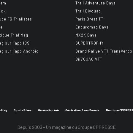
ram
Trail Adventure Days
ook
Trail Bivouac
upe FB Trialistes
Paris Brest TT
be
Enduromag Days
tique Trial Mag
MX2K Days
ag sur l’app IOS
SUPERTROPHY
ag sur l’app Android
Grand Rallye VTT TransVerdo
BiiVOUAC VTT
e Mag
Sport-Bikes
Génération 4×4
Génération Sans Permis
Boutique CPPRES
Depuis 2003 - Un magazine du
Groupe CPPRESSE