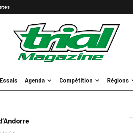
istes
Essais
Agenda
Compétition
Régions
d’Andorre
A to Z