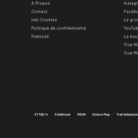
A Propos
Instag
Contact
Faceb
Info Cookies
Le gro
Politique de confidentialité
YouTu
Publicité
La bou
Trial M
Trial M
VTTAE.fr
FullAttack
MX2K
Enduro Mag
Trail Adventur