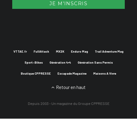
VTTAE.fr
FullAttack
MX2K
Enduro Mag
Trail Adventure Mag
Sport-Bikes
Génération 4×4
Génération Sans Permis
Boutique CPPRESSE
Escapade Magazine
Maisons A Vivre
Retour en haut
Depuis 2003 - Un magazine du
Groupe CPPRESSE