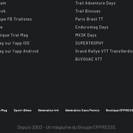
ram
Trail Adventure Days
ook
Trail Bivouac
upe FB Trialistes
Paris Brest TT
be
Enduromag Days
tique Trial Mag
MX2K Days
ag sur l’app IOS
SUPERTROPHY
ag sur l’app Android
Grand Rallye VTT TransVerdo
BiiVOUAC VTT
e Mag
Sport-Bikes
Génération 4×4
Génération Sans Permis
Boutique CPPRES
Depuis 2003 - Un magazine du
Groupe CPPRESSE