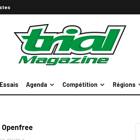
istes
Essais
Agenda
Compétition
Régions
l Openfree
lus ancien