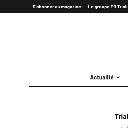
S’abonner au magazine
Le groupe FB Trial
Actualité
Tria
Le p