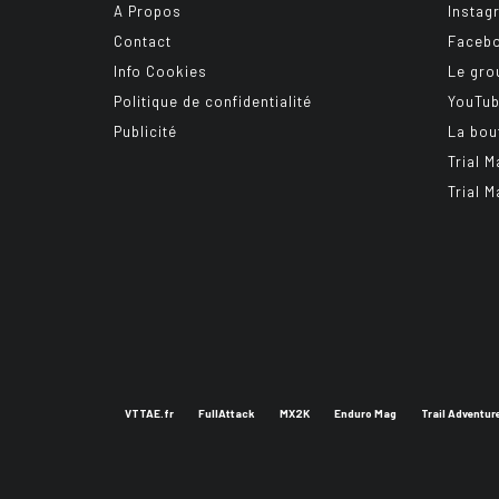
A Propos
Instag
Contact
Faceb
Info Cookies
Le gro
Politique de confidentialité
YouTu
Publicité
La bou
Trial M
Trial M
VTTAE.fr
FullAttack
MX2K
Enduro Mag
Trail Adventur